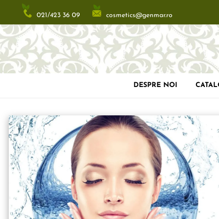
cosmetics@genmar.ro
021/423 36 09
DESPRE NOI
CATA