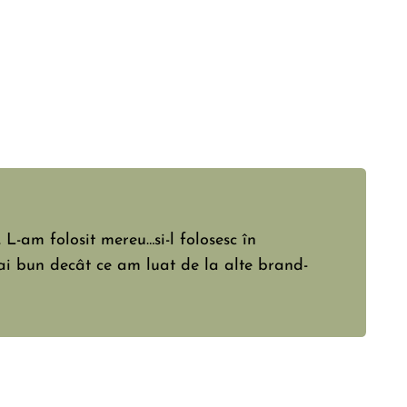
 persistent.L-am luat doar pt miros,numai
foarte bine.Dar ,mirosul este absolut
 100%