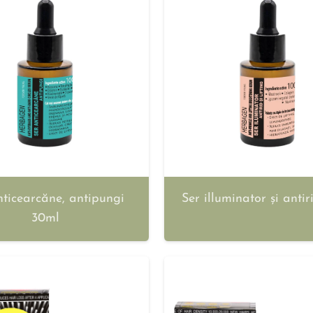
nticearcăne, antipungi
Ser illuminator și anti
30ml