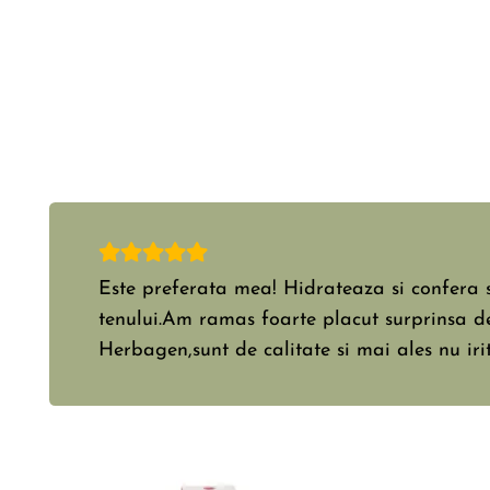
Un ser excepțional. L-am folosit mereu…si-l f
continuare.Mult mai bun decât ce am luat d
uri.