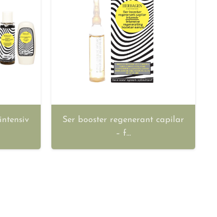
intensiv
Ser booster regenerant capilar
– f…