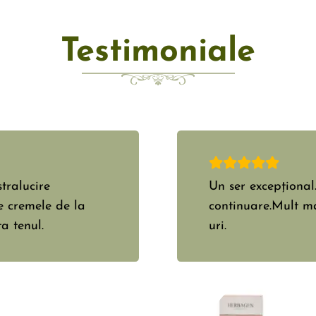
Testimoniale
olosesc în
Miroase fabulos și
e la alte brand-
zic ca hidratează 
superb…Recomand