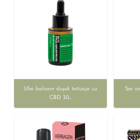
Ulei balsam după tatuaje cu
Ser a
CBD 30…