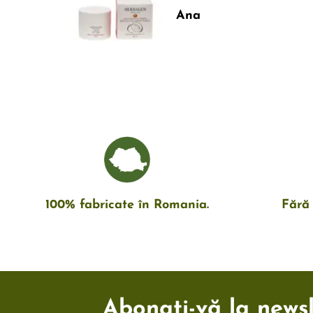
Sena Omer
100% fabricate în Romania.
Fără 
Abonați-vă la newsle