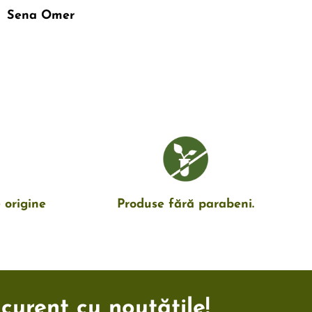
Sena Omer
 origine
Produse fără parabeni.
 curent cu noutățile!