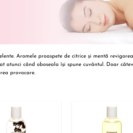
celente. Aromele proaspete de citrice și mentă revigoreaz
lizat atunci când oboseala își spune cuvântul. Doar câte
area provocare.