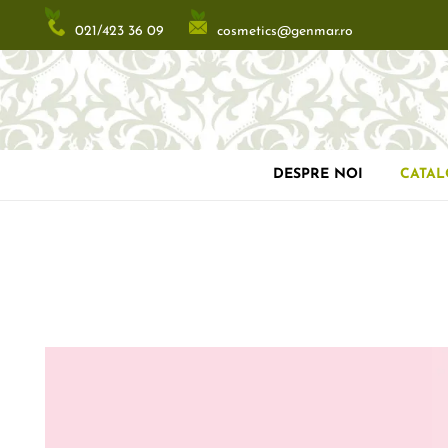
cosmetics@genmar.ro
021/423 36 09
DESPRE NOI
CATA