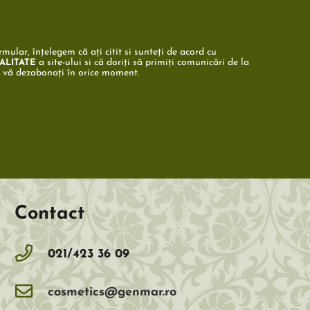
mular, înțelegem că ați citit si sunteți de acord cu
a site-ului si că doriți să primiți comunicări de la
ALITATE
ă vă dezabonați în orice moment.
Contact
021/423 36 09
cosmetics@genmar.ro