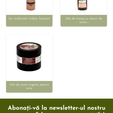
Ser strălucitor Indian Summer
Ulei de masaj cu uleiuri de
cocos…
Unt de cocos organic pentru
corp
Abonați-vă la newsletter-ul nostru