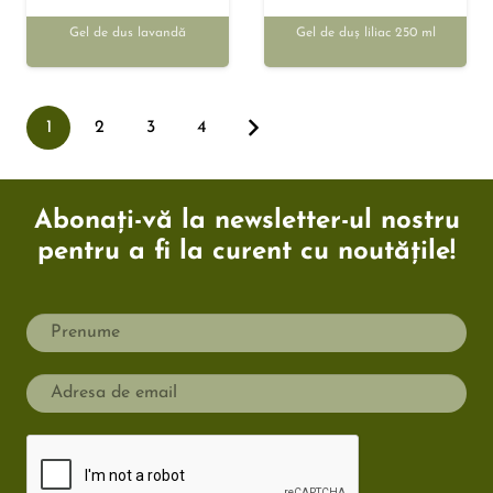
Gel de dus lavandă
Gel de duș liliac 250 ml
1
2
3
4
Abonați-vă la newsletter-ul nostru
pentru a fi la curent cu noutățile!