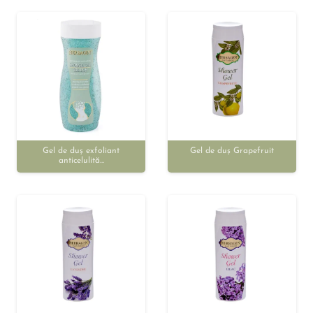
Gel de duș exfoliant
Gel de duș Grapefruit
anticelulită…