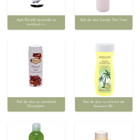
Apă florală lavandă cu
Gel de dus Candy Tea Time
conținut ri…
Gel de duș cu ciocolată
Gel de dus cu extract de
Chocolate…
banana 30…