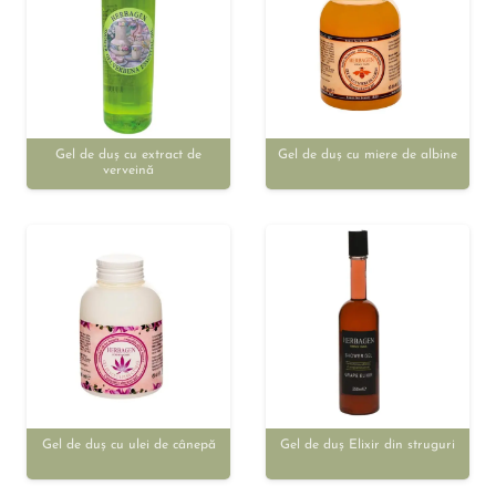
Gel de duș cu extract de
Gel de duș cu miere de albine
verveină
Gel de duș cu ulei de cânepă
Gel de duș Elixir din struguri