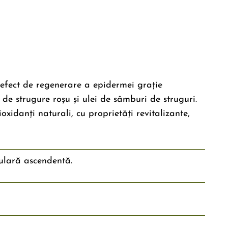
efect de regenerare a epidermei grație
t de strugure roșu și ulei de sâmburi de struguri.
oxidanți naturali, cu proprietăți revitalizante,
culară ascendentă.