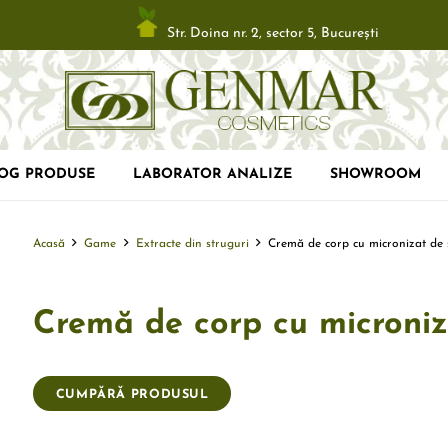
Str. Doina nr. 2, sector 5, Bucureşti
LOG PRODUSE
LABORATOR ANALIZE
SHOWROOM
Acasă
Game
Extracte din struguri
Cremă de corp cu micronizat de 
Cremă de corp cu microniz
CUMPĂRĂ PRODUSUL