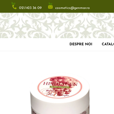
cosmetics@genmar.ro
021/423 36 09
DESPRE NOI
CATA