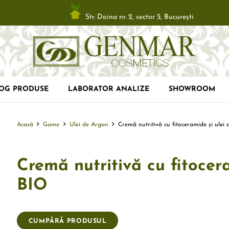
Str. Doina nr. 2, sector 5, Bucureşti
LOG PRODUSE
LABORATOR ANALIZE
SHOWROOM
Acasă
Game
Ulei de Argan
Cremă nutritivă cu fitoceramide și ulei
Cremă nutritivă cu fitocer
BIO
CUMPĂRĂ PRODUSUL