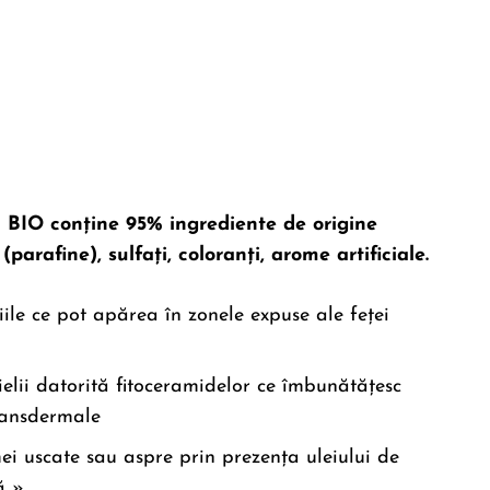
n BIO conține 95% ingrediente de origine
arafine), sulfați, coloranți, arome artificiale.
iile ce pot apărea în zonele expuse ale feței
ielii datorită fitoceramidelor ce îmbunătățesc
ransdermale
ei uscate sau aspre prin prezența uleiului de
ă »