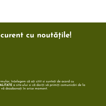
 curent cu noutățile!
mular, înțelegem că ați citit si sunteți de acord cu
a site-ului si că doriți să primiți comunicări de la
ALITATE
ă vă dezabonați în orice moment.