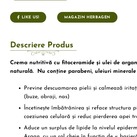
LIKE US!
MAGAZIN HERBAGEN
Descriere Produs
Crema nutritivă cu fitoceramide și ulei de arga
naturală. Nu conține parabeni, uleiuri minerale (p
Previne descuamarea pielii și calmează iritaț
(buze, obraji, nas)
Încetinește îmbătrânirea și reface structura p
coeziunea celulară și reduc pierderea apei t
Aduce un surplus de lipide la nivelul epiderm
Argan, cu un rol cheie în funcția de « barier