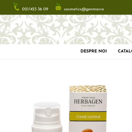
cosmetics@genmar.ro
021/423 36 09
DESPRE NOI
CATA