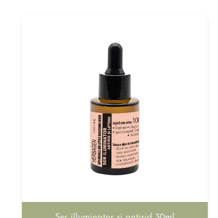
Ser illuminator și antirid 30ml