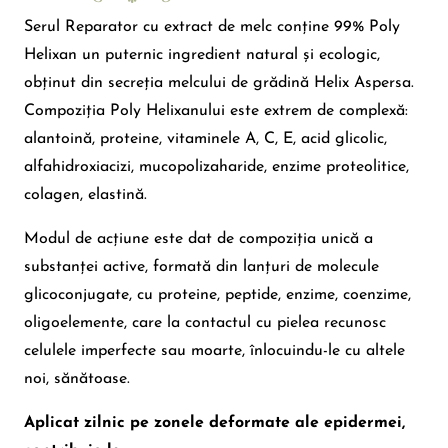
Serul Reparator cu extract de melc conține 99% Poly
Helixan un puternic ingredient natural și ecologic,
obținut din secreția melcului de grădină Helix Aspersa.
Compoziția Poly Helixanului este extrem de complexă:
alantoină, proteine, vitaminele A, C, E, acid glicolic,
alfahidroxiacizi, mucopolizaharide, enzime proteolitice,
colagen, elastină.
Modul de acțiune este dat de compoziția unică a
substanței active, formată din lanțuri de molecule
glicoconjugate, cu proteine, peptide, enzime, coenzime,
oligoelemente, care la contactul cu pielea recunosc
celulele imperfecte sau moarte, înlocuindu-le cu altele
noi, sănătoase.
Aplicat zilnic pe zonele deformate ale epidermei,