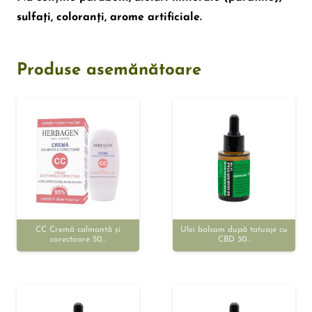
sulfați, coloranți, arome artificiale.
Produse asemănătoare
CC Cremă calmantă și
Ulei balsam după tatuaje cu
corectoare 50…
CBD 30…