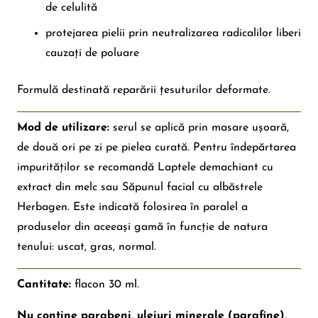
de celulită
protejarea pielii prin neutralizarea radicalilor liberi
cauzați de poluare
Formulă destinată reparării țesuturilor deformate.
Mod de utilizare:
serul se aplică prin masare ușoară,
de două ori pe zi pe pielea curată. Pentru îndepărtarea
impurităților se recomandă Laptele demachiant cu
extract din melc sau Săpunul facial cu albăstrele
Herbagen. Este indicată folosirea în paralel a
produselor din aceeași gamă în funcție de natura
tenului: uscat, gras, normal.
Cantitate:
flacon 30 ml.
Nu conține parabeni, uleiuri minerale (parafine),