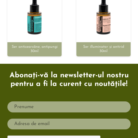
Ser anticearcăne, antipungi
Ser illuminator și antirid
30ml
30ml
Abonați-vă la newsletter-ul nostru
pentru a fi la curent cu noutățile!