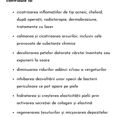
contribuie la:
cicatrizarea inflamațiilor de tip acneic, cheloid,
după operații, radioterapie, dermabraziune,
tratamente cu laser
calmarea și cicatrizarea arsurilor, inclusiv cele
provocate de substanțe chimice
decolorarea petelor datorate vârstei înaintate sau
expunerii la soare
diminuarea ridurilor adânci si/sau a vergeturilor
inhibarea dezvoltării unor specii de bacterii
periculoase ce pot apare pe piele
hidratarea și creșterea elasticității pielii prin
activarea secreției de colagen și elastină
regenerarea țesuturilor și micșorarea depozitelor