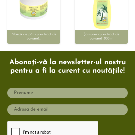
Mască de păr cu extract de
Șampon cu extract de
banană…
banană 300ml
Abonați-vă la newsletter-ul nostru
pentru a fi la curent cu noutățile!