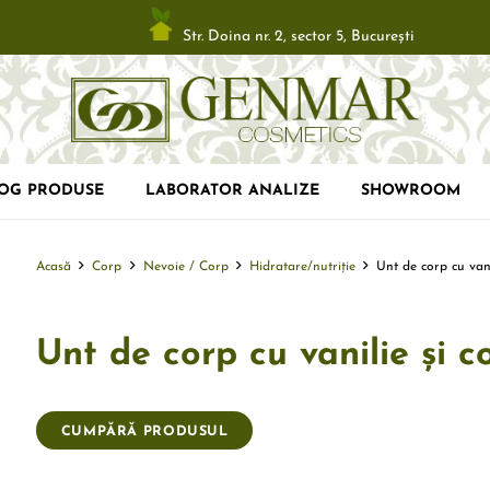
Str. Doina nr. 2, sector 5, Bucureşti
LOG PRODUSE
LABORATOR ANALIZE
SHOWROOM
Acasă
Corp
Nevoie / Corp
Hidratare/nutriție
Unt de corp cu vani
Unt de corp cu vanilie și c
CUMPĂRĂ PRODUSUL