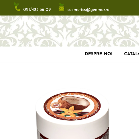
cosmetics@genmar.ro
021/423 36 09
DESPRE NOI
CATA