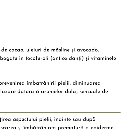
 de cacao, uleiuri de măsline și avocado,
ogate în tocoferoli (antioxidanți) și vitaminele
prevenirea îmbătrânirii pielii, diminuarea
 relaxare datorată aromelor dulci, senzuale de
irea aspectului pielii, înainte sau după
uscarea și îmbătrânirea prematură a epidermei.