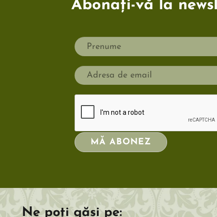
Abonați-vă la newsle
MĂ ABONEZ
Ne poți găsi pe: