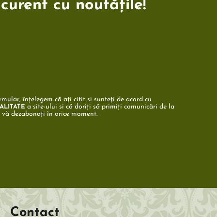
 curent cu noutățile!
mular, înțelegem că ați citit si sunteți de acord cu
a site-ului si că doriți să primiți comunicări de la
ALITATE
ă vă dezabonați în orice moment.
Contact